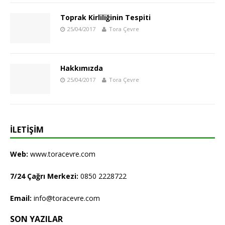
Toprak Kirliliğinin Tespiti
25/04/2017
Tora Çevre
Hakkımızda
25/04/2017
Tora Çevre
İLETIŞIM
Web:
www.toracevre.com
7/24 Çağrı Merkezi:
0850 2228722
Email:
info@toracevre.com
SON YAZILAR