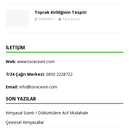
Toprak Kirliliğinin Tespiti
25/04/2017
Tora Çevre
İLETIŞIM
Web:
www.toracevre.com
7/24 Çağrı Merkezi:
0850 2228722
Email:
info@toracevre.com
SON YAZILAR
Kimyasal Sızıntı / Döküntülere Acil Müdahale
Çevresel Kimyasallar